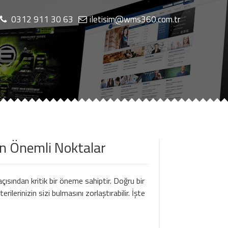
0312 911 30 63
iletisim@wms360.com.tr
ğer Hizmetlerimiz
Blog
İletişim
en Önemli Noktalar
 açısından kritik bir öneme sahiptir. Doğru bir
erilerinizin sizi bulmasını zorlaştırabilir. İşte