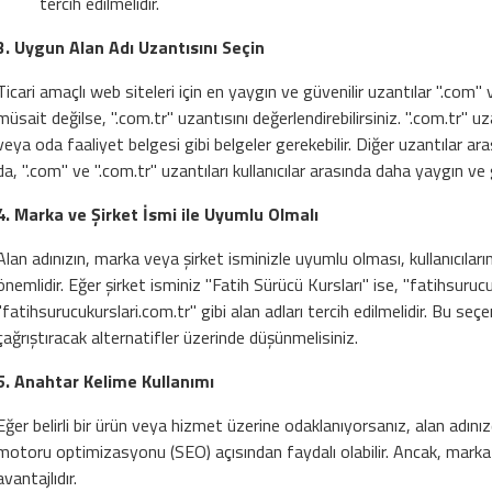
tercih edilmelidir.
3. Uygun Alan Adı Uzantısını Seçin
Ticari amaçlı web siteleri için en yaygın ve güvenilir uzantılar ".com" v
müsait değilse, ".com.tr" uzantısını değerlendirebilirsiniz. ".com.tr" uza
veya oda faaliyet belgesi gibi belgeler gerekebilir. Diğer uzantılar ara
da, ".com" ve ".com.tr" uzantıları kullanıcılar arasında daha yaygın ve g
4. Marka ve Şirket İsmi ile Uyumlu Olmalı
Alan adınızın, marka veya şirket isminizle uyumlu olması, kullanıcıları
önemlidir. Eğer şirket isminiz "Fatih Sürücü Kursları" ise, "fatihsur
"fatihsurucukurslari.com.tr" gibi alan adları tercih edilmelidir. Bu se
çağrıştıracak alternatifler üzerinde düşünmelisiniz.
5. Anahtar Kelime Kullanımı
Eğer belirli bir ürün veya hizmet üzerine odaklanıyorsanız, alan adınız
motoru optimizasyonu (SEO) açısından faydalı olabilir. Ancak, marka 
avantajlıdır.