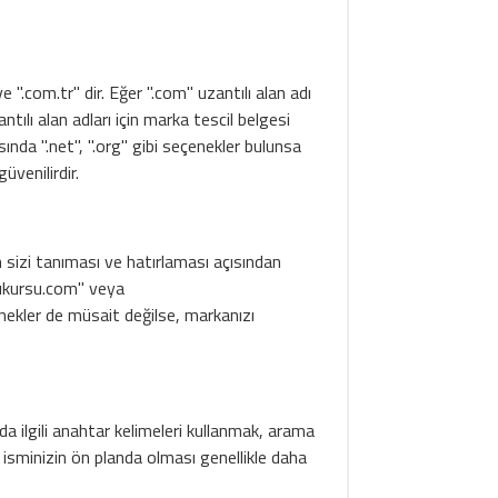
e ".com.tr" dir. Eğer ".com" uzantılı alan adı
ntılı alan adları için marka tescil belgesi
sında ".net", ".org" gibi seçenekler bulunsa
üvenilirdir.
n sizi tanıması ve hatırlaması açısından
ucukursu.com" veya
çenekler de müsait değilse, markanızı
da ilgili anahtar kelimeleri kullanmak, arama
isminizin ön planda olması genellikle daha