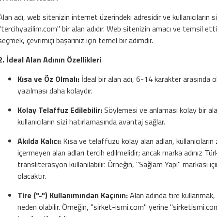
Alan adı, web sitenizin internet üzerindeki adresidir ve kullanıcıların s
"tercihyazilim.com" bir alan adıdır. Web sitenizin amacı ve temsil ett
seçmek, çevrimiçi başarınız için temel bir adımdır.
2. İdeal Alan Adının Özellikleri
Kısa ve Öz Olmalı:
İdeal bir alan adı, 6-14 karakter arasında ol
yazılması daha kolaydır.
Kolay Telaffuz Edilebilir:
Söylemesi ve anlaması kolay bir al
kullanıcıların sizi hatırlamasında avantaj sağlar.
Akılda Kalıcı:
Kısa ve telaffuzu kolay alan adları, kullanıcıların 
içermeyen alan adları tercih edilmelidir; ancak marka adınız Tür
transliterasyon kullanılabilir. Örneğin, "Sağlam Yapı" markası 
olacaktır.
Tire ("-") Kullanımından Kaçının:
Alan adında tire kullanmak, 
neden olabilir. Örneğin, "sirket-ismi.com" yerine "sirketismi.c