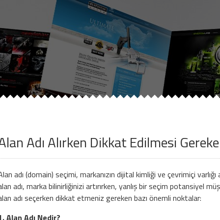
Müşteri Paneli
urumsal
Referanslarımız
Web Tasarım
Di
Beni Hatırla
Şifremi Unuttum!
Alan Adı Alırken Dikkat Edilmesi Gerek
Giriş Yap
Alan adı (domain) seçimi, markanızın dijital kimliği ve çevrimiçi varlığı
alan adı, marka bilinirliğinizi artırırken, yanlış bir seçim potansiyel müşt
Henüz Hesabınız Yok mu?
alan adı seçerken dikkat etmeniz gereken bazı önemli noktalar:
Hemen Hesap Oluştur!
1. Alan Adı Nedir?