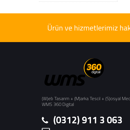
Ürün ve hizmetlerimiz hak
(W)eb Tasarım + (M)arka Tescil + (S)osyal Me
WMS 360 Digital
(0312) 911 3 063