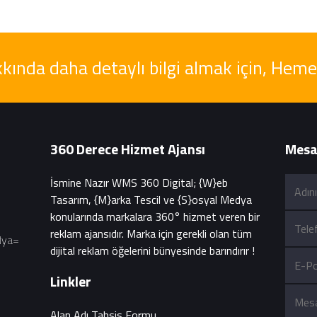
kında daha detaylı bilgi almak için, Hem
360 Derece Hizmet Ajansı
Mesaj
İsmine Nazır WMS 360 Digital; {W}eb
Tasarım, {M}arka Tescil ve {S}osyal Medya
konularında markalara 360° hizmet veren bir
reklam ajansıdır. Marka için gerekli olan tüm
dya=
dijital reklam öğelerini bünyesinde barındırır !
Linkler
Alan Adı Tahsis Formu